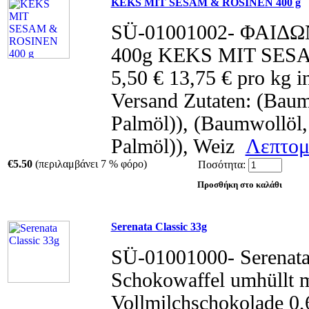
KEKS MIT SESAM & ROSINEN 400 g
SÜ-01001002- ΦΑΙΔΩ
400g KEKS MIT SES
5,50 € 13,75 € pro kg 
Versand Zutaten: (Bau
Palmöl)), (Baumwollöl
Palmöl)), Weiz
Λεπτομέ
€5.50
(περιλαμβάνει 7 % φόρο)
Ποσότητα:
Serenata Classic 33g
SÜ-01001000- Serenata
Schokowaffel umhüllt mi
Vollmilchschokolade 0,6