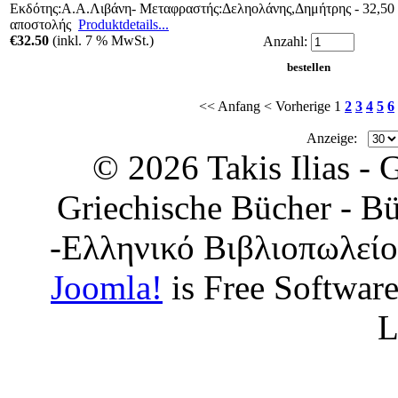
Εκδότης:Α.Α.Λιβάνη- Μεταφραστής:Δεληολάνης,Δημήτρης - 32,50 
αποστολής
Produktdetails...
€32.50
(inkl. 7 % MwSt.)
Anzahl:
<< Anfang
< Vorherige
1
2
3
4
5
6
Anzeige:
© 2026 Takis Ilias -
Griechische Bücher - Bü
-Ελληνικό Βιβλιοπωλείο
Joomla!
is Free Softwar
L