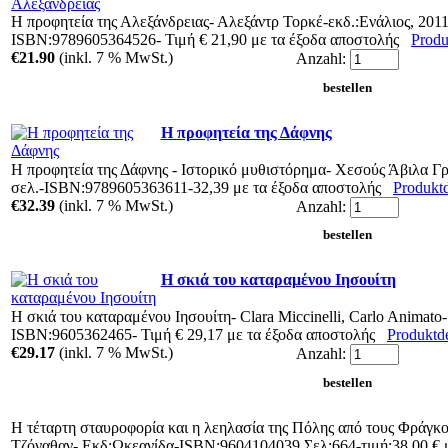
Η προφητεία της Αλεξάνδρειας- Αλεξάντρ Τορκέ-εκδ.:Ενάλιος, 2011
ISBN:9789605364526- Τιμή € 21,90 με τα έξοδα αποστολής
Produk
€21.90
(inkl. 7 % MwSt.)
Anzahl:
Η προφητεία της Δάφνης
Η προφητεία της Δάφνης - Ιστορικό μυθιστόρημα- Χεσούς Άβιλα Γ
σελ.-ISBN:9789605363611-32,39 με τα έξοδα αποστολής
Produktde
€32.39
(inkl. 7 % MwSt.)
Anzahl:
Η σκιά του καταραμένου Ιησουίτη
Η σκιά του καταραμένου Ιησουίτη- Clara Miccinelli, Carlo Animato-
ISBN:9605362465- Τιμή € 29,17 με τα έξοδα αποστολής
Produktdet
€29.17
(inkl. 7 % MwSt.)
Anzahl:
Η τέταρτη σταυροφορία και η λεηλασία της Πόλης από τους Φράγκο
Τζόναθαν- Εκδ:Ωκεανίδα-ISBN:9604104039 Σελ:664-τιμή:38,00 € 