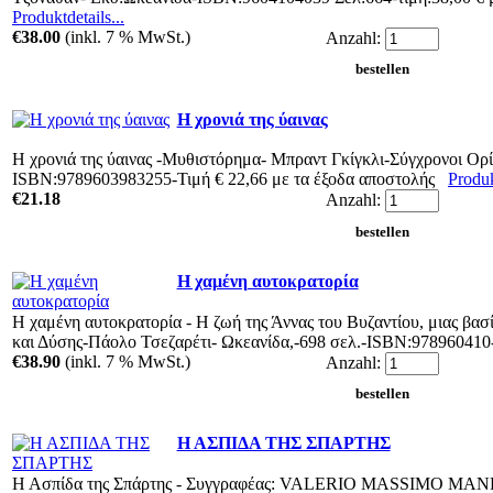
Produktdetails...
€38.00
(inkl. 7 % MwSt.)
Anzahl:
Η χρονιά της ύαινας
Η χρονιά της ύαινας -Μυθιστόρημα- Μπραντ Γκίγκλι-Σύγχρονοι Ορί
ISBN:9789603983255-Τιμή € 22,66 με τα έξοδα αποστολής
Produk
€21.18
Anzahl:
Η χαμένη αυτοκρατορία
Η χαμένη αυτοκρατορία - Η ζωή της Άννας του Βυζαντίου, μιας βασ
και Δύσης-Πάολο Τσεζαρέτι- Ωκεανίδα,-698 σελ.-ISBN:97896041
€38.90
(inkl. 7 % MwSt.)
Anzahl:
Η ΑΣΠΙΔΑ ΤΗΣ ΣΠΑΡΤΗΣ
Η Ασπίδα της Σπάρτης - Συγγραφέας: VALERIO MASSIMO MA