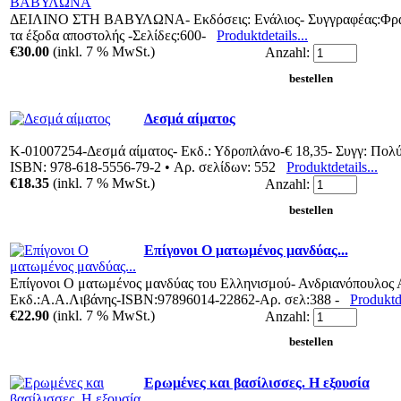
ΔΕΙΛΙΝΟ ΣΤΗ ΒΑΒΥΛΩΝΑ- Εκδόσεις: Ενάλιος- Συγγραφέας:Φράν
τα έξοδα αποστολής -Σελίδες:600-
Produktdetails...
€30.00
(inkl. 7 % MwSt.)
Anzahl:
Δεσμά αίματος
Κ-01007254-Δεσμά αίματος- Εκδ.: Υδροπλάνο-€ 18,35- Συγγ: Πολύ
ISBN: 978-618-5556-79-2 • Αρ. σελίδων: 552
Produktdetails...
€18.35
(inkl. 7 % MwSt.)
Anzahl:
Επίγονοι Ο ματωμένος μανδύας...
Επίγονοι Ο ματωμένος μανδύας του Ελληνισμού- Ανδριανόπουλος 
Εκδ.:Α.Α.Λιβάνης-ISBN:97896014-22862-Αρ. σελ:388 -
Produktde
€22.90
(inkl. 7 % MwSt.)
Anzahl:
Ερωμένες και βασίλισσες. Η εξουσία