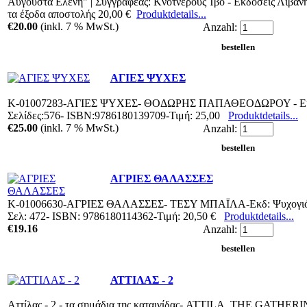
Αυγούστα Ελένη" | Συγγραφέας: Κνότνερους Ίβο - Εκδόσεις Λιβάνη
τα έξοδα αποστολής 20,00 €
Produktdetails...
€20.00
(inkl. 7 % MwSt.)
Anzahl:
ΑΓΙΕΣ ΨΥΧΕΣ
Κ-01007283-ΑΓΙΕΣ ΨΥΧΕΣ- ΘΟΔΩΡΗΣ ΠΑΠΑΘΕΟΔΩΡΟΥ - Εκδ.
Σελίδες:576- ISBN:9786180139709-Τιμή: 25,00
Produktdetails...
€25.00
(inkl. 7 % MwSt.)
Anzahl:
ΑΓΡΙΕΣ ΘΑΛΑΣΣΕΣ
Κ-01006630-ΑΓΡΙΕΣ ΘΑΛΑΣΣΕΣ- ΤΕΣΥ ΜΠΑΪΛΑ-Εκδ: Ψυχογιός 
Σελ: 472- ISBN: 9786180114362-Τιμή: 20,50 €
Produktdetails...
€19.16
Anzahl:
ΑΤΤΙΛΑΣ - 2
Αττίλας - 2 - τα σημάδια της καταιγίδας- ATTILA, THE GATH