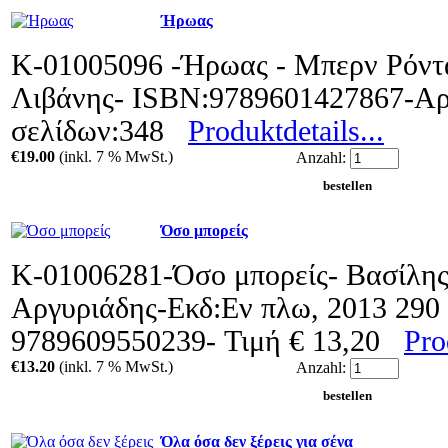
Ήρωας
Κ-01005096 -Ήρωας - Μπερν Ρόντα
Λιβάνης- ISBN:9789601427867-Αρ
σελίδων:348
Produktdetails...
€19.00
(inkl. 7 % MwSt.)
Anzahl:
Όσο μπορείς
Κ-01006281-Όσο μπορείς- Βασίλη
Αργυριάδης-Εκδ:Εν πλω, 2013 290
9789609550239- Τιμή € 13,20
Pro
€13.20
(inkl. 7 % MwSt.)
Anzahl:
Όλα όσα δεν ξέρεις για σένα