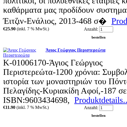
πολιτικοί, οι πολυεθνικές εταιρίες 
καθάρματα μας προδίδουν συστημα
Έιτζιν-Ενάλιος, 2013-468 σ�
Prod
€25.90
(inkl. 7 % MwSt.)
Anzahl:
Άγιος Γεώργιος Περιστερεώτα
Κ-01006170-Άγιος Γεώργιος
Περιστερεώτα-1200 χρόνια: Συμβο
ιστορία των μοναστηριών του Πόντ
Πελαγίδης-Κυριακίδη Αφοί,-187 σε
ISBN:9603434698,
Produktdetails..
€11.90
(inkl. 7 % MwSt.)
Anzahl: