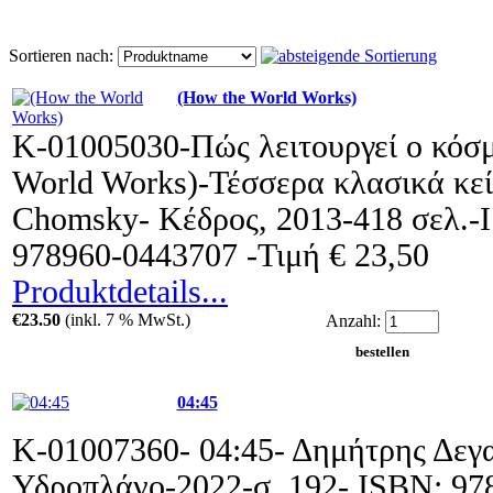
Sortieren nach:
(How the World Works)
Κ-01005030-Πώς λειτουργεί ο κόσ
World Works)-Τέσσερα κλασικά κ
Chomsky- Κέδρος, 2013-418 σελ.
978960-0443707 -Τιμή € 23,50
Produktdetails...
€23.50
(inkl. 7 % MwSt.)
Anzahl:
04:45
Κ-01007360- 04:45- Δημήτρης Δεγα
Υδροπλάνο-2022-σ. 192- ISBN: 9