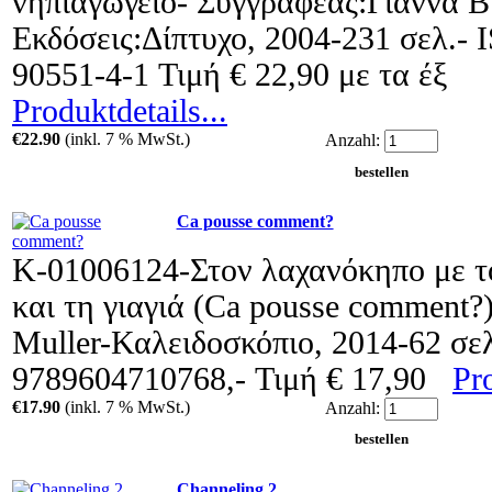
νηπιαγωγείο- Συγγραφέας:Γιάννα Β
Εκδόσεις:Δίπτυχο, 2004-231 σελ.- 
90551-4-1 Τιμή € 22,90 με τα έξ
Produktdetails...
€22.90
(inkl. 7 % MwSt.)
Anzahl:
Ca pousse comment?
Κ-01006124-Στον λαχανόκηπο με τ
και τη γιαγιά (Ca pousse comment?
Muller-Καλειδοσκόπιο, 2014-62 σε
9789604710768,- Τιμή € 17,90
Pro
€17.90
(inkl. 7 % MwSt.)
Anzahl:
Channeling 2