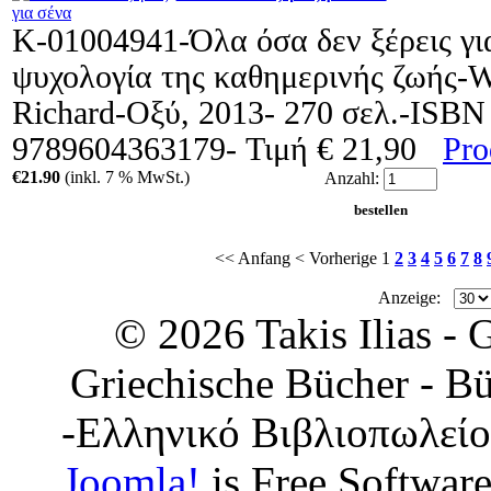
Κ-01004941-Όλα όσα δεν ξέρεις γι
ψυχολογία της καθημερινής ζωής-
Richard-Οξύ, 2013- 270 σελ.-ISBN
9789604363179- Τιμή € 21,90
Pro
€21.90
(inkl. 7 % MwSt.)
Anzahl:
<< Anfang
< Vorherige
1
2
3
4
5
6
7
8
Anzeige:
© 2026 Takis Ilias -
Griechische Bücher - Bü
-Ελληνικό Βιβλιοπωλείο
Joomla!
is Free Softwar