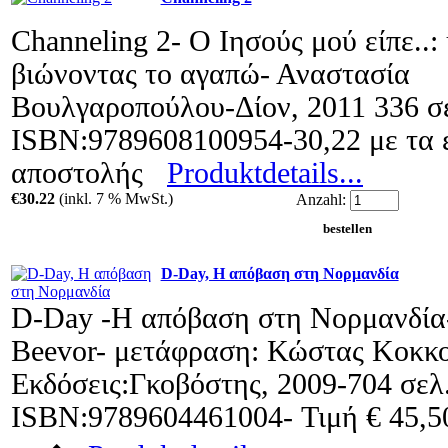
Channeling 2- Ο Ιησούς μού είπε..:
βιώνοντας το αγαπώ- Αναστασία
Βουλγαροπούλου-Δίον, 2011 336 σ
ISBN:9789608100954-30,22 με τα 
αποστολής
Produktdetails...
€30.22
(inkl. 7 % MwSt.)
Anzahl:
D-Day, Η απόβαση στη Νορμανδία
D-Day -Η απόβαση στη Νορμανδία
Beevor- μετάφραση: Κώστας Κοκκο
Εκδόσεις:Γκοβόστης, 2009-704 σελ
ISBN:9789604461004- Τιμή € 45,50