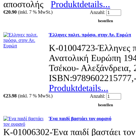
αποστολής
Produktdetails...
€20.90
(inkl. 7 % MwSt.)
Anzahl:
Έλληνες πολιτ. πρόσφ. στην Αν. Ευρώπ
Κ-01004723-Έλληνες π
Ανατολική Ευρώπη 194
Τσέκου- Αλεξάνδρεια, 
ISBN:9789602215777,
Produktdetails...
€23.98
(inkl. 7 % MwSt.)
Anzahl:
Ένα παιδί βαστάει τον ουρανό
Κ-01006302-Ένα παιδί βαστάει το