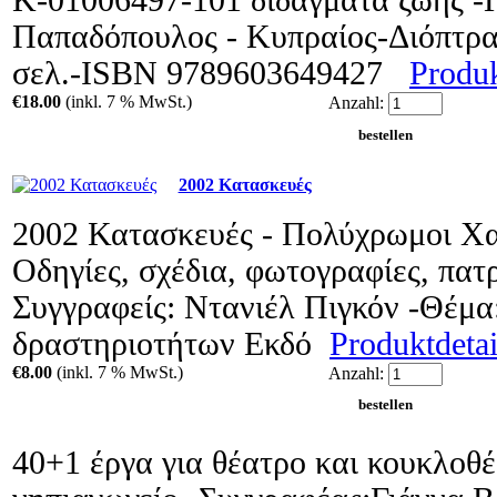
Κ-01006497-101 διδάγματα ζωής -
Παπαδόπουλος - Κυπραίος-Διόπτρα
σελ.-ISBN 9789603649427
Produk
€18.00
(inkl. 7 % MwSt.)
Anzahl:
2002 Κατασκευές
2002 Κατασκευές - Πολύχρωμοι Χα
Οδηγίες, σχέδια, φωτογραφίες, πατ
Συγγραφείς: Ντανιέλ Πιγκόν -Θέμα
δραστηριοτήτων Εκδό
Produktdetail
€8.00
(inkl. 7 % MwSt.)
Anzahl:
40+1 έργα για θέατρο και κουκλοθ