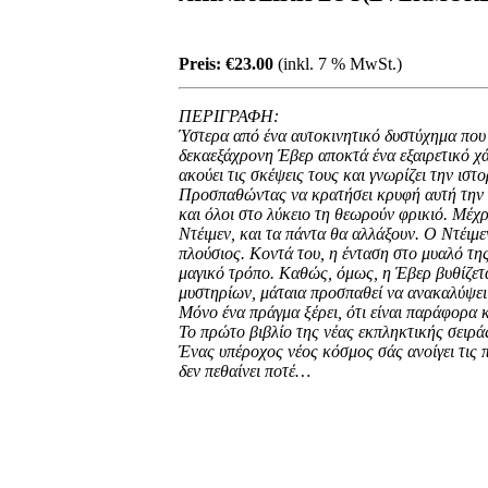
Preis:
€23.00
(inkl. 7 % MwSt.)
ΠΕΡΙΓΡΑΦΗ:
Ύστερα από ένα αυτοκινητικό δυστύχημα που σ
δεκαεξάχρονη Έβερ αποκτά ένα εξαιρετικό χά
ακούει τις σκέψεις τους και γνωρίζει την ιστ
Προσπαθώντας να κρατήσει κρυφή αυτή την ι
και όλοι στο λύκειο τη θεωρούν φρικιό. Μέχρ
Ντέιμεν, και τα πάντα θα αλλάξουν. Ο Ντέιμε
πλούσιος. Κοντά του, η ένταση στο μυαλό της
μαγικό τρόπο. Καθώς, όμως, η Έβερ βυθίζετ
μυστηρίων, μάταια προσπαθεί να ανακαλύψει π
Μόνο ένα πράγμα ξέρει, ότι είναι παράφορα
Το πρώτο βιβλίο της νέας εκπληκτικής σει
Ένας υπέροχος νέος κόσμος σάς ανοίγει τις π
δεν πεθαίνει ποτέ…