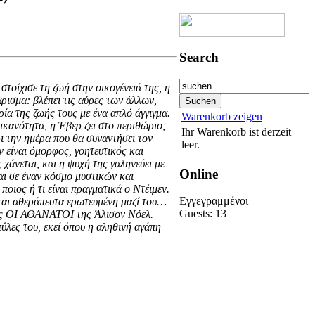
Search
τοίχισε τη ζωή στην οικογένειά της, η
ρισμα: βλέπει τις αύρες των άλλων,
ορία της ζωής τους με ένα απλό άγγιγμα.
Warenkorb zeigen
κανότητα, η Έβερ ζει στο περιθώριο,
Ihr Warenkorb ist derzeit
ι την ημέρα που θα συναντήσει τον
leer.
ν είναι όμορφος, γοητευτικός και
 χάνεται, και η ψυχή της γαληνεύει με
Online
αι σε έναν κόσμο μυστικών και
οιος ή τι είναι πραγματικά ο Ντέιμεν.
Eγγεγραμμένoι
 και αθεράπευτα ερωτευμένη μαζί του…
Guests: 13
ράς ΟΙ ΑΘΑΝΑΤΟΙ της Άλισον Νόελ.
ύλες του, εκεί όπου η αληθινή αγάπη