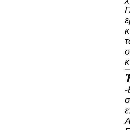
Π
ε
κ
τ
σ
κ
-
σ
ε
Α