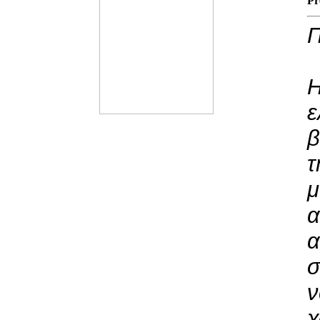
Pr
Π
Η
ε
β
τ
μ
α
α
σ
ν
χ