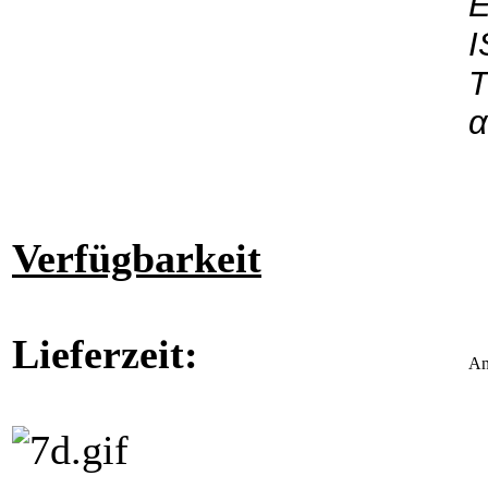
Ε
I
Τ
α
Verfügbarkeit
Lieferzeit:
An