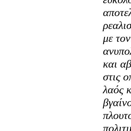
αποτε
ρεαλισ
με το
ανυπο
και α
στις ο
λαός κ
βγαίνο
πλουτ
πολιτι