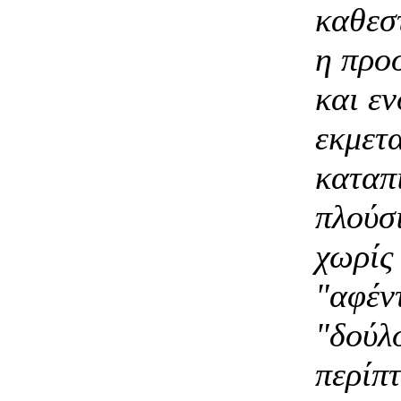
καθεστ
η προ
και ε
εκμετα
καταπ
πλούσ
χωρίς
"αφέν
"δούλ
περίπ