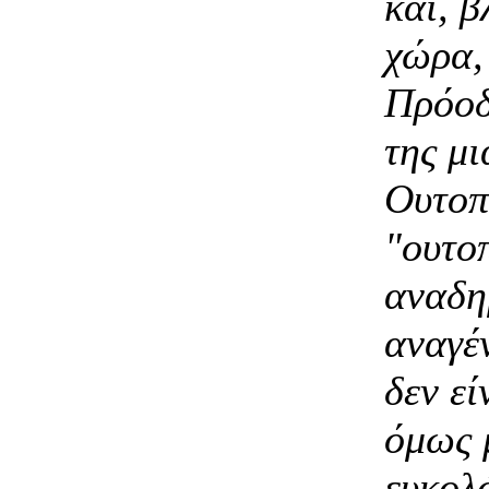
και, β
χώρα, 
Πρόοδ
της μι
Ουτοπ
"ουτο
αναδη
αναγέ
δεν εί
όμως 
ευκολ