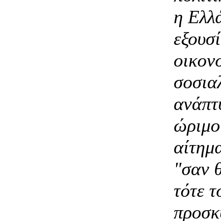
η Ελλ
εξουσί
οικον
σοσια
ανάπτυ
ώριμο
αίτημ
"σαν θ
τότε 
προσκ