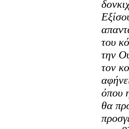
δονκιχ
Εξίσου
απαντ
του κό
την Ου
τον κο
αφήνε
όπου 
θα πρ
προσγε