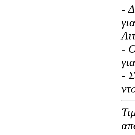
- 
γι
Λι
- 
γι
- 
ντ
Τι
απ