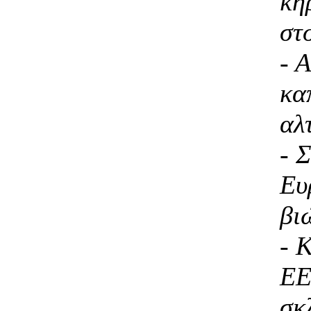
κή
στ
- 
κα
αλ
- 
Ευ
βι
- 
ΕΕ
σκ