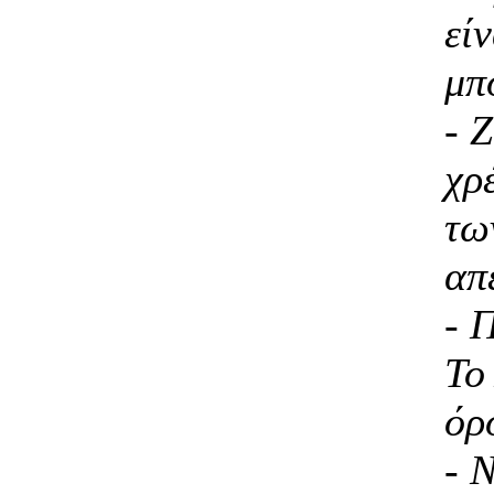
εί
μπ
- 
χρ
τω
απ
- 
Το
όρ
- 