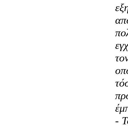
εξ
απ
πο
εγ
τον
οπ
τό
πρ
έμ
- 