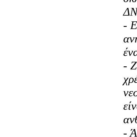
Δ
- 
αν
έν
- 
χρ
νε
εί
αν
- 