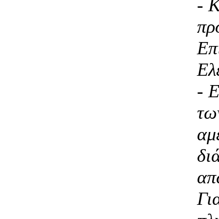
- 
πρ
Επ
Ελ
- 
τω
αμ
δι
απ
Γι