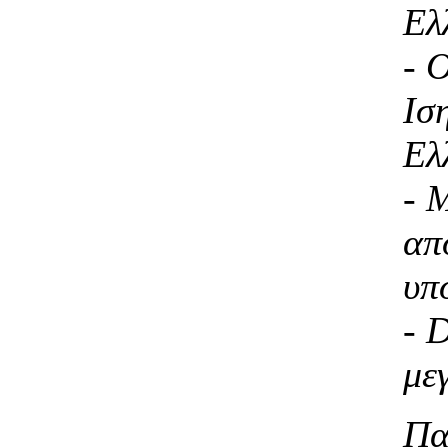
Ελ
- 
Ισ
Ελ
- 
απ
υπ
- 
με
Πα