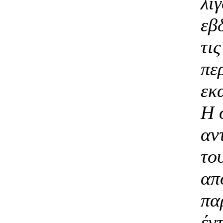
λι
εβ
τις
πε
εκ
Η 
αν
το
απ
πα
έν