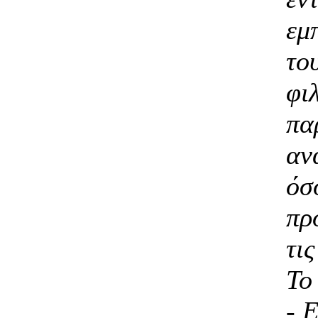
εμ
το
φι
πα
αν
όσ
πρ
τι
Το
- 