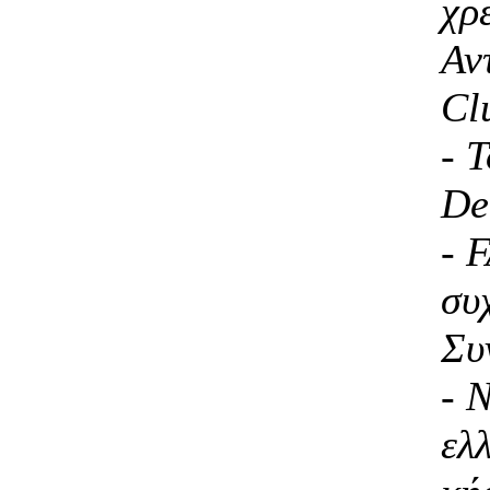
χρ
Αν
Cl
- Τ
De
- 
συ
Συ
- 
ελ