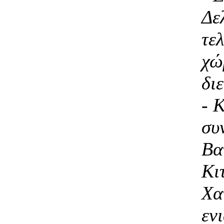
Δε
τελ
χώ
δι
- 
συ
Βα
Κι
Χα
εν