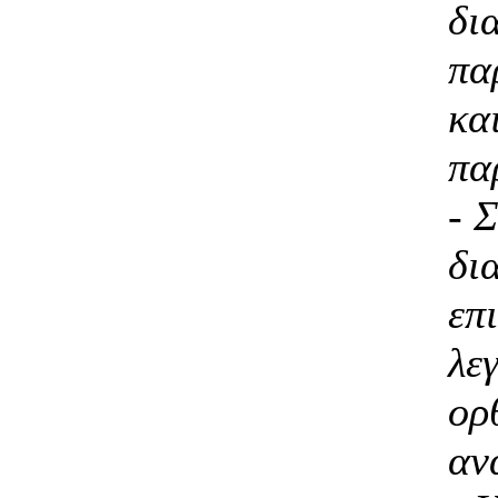
δι
πα
κα
πα
- 
δι
επ
λε
ορ
αν