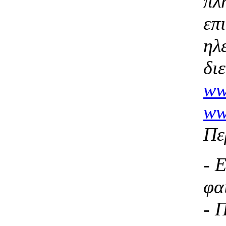
πλ
επ
ηλ
δι
ww
ww
Πε
- 
φα
- 