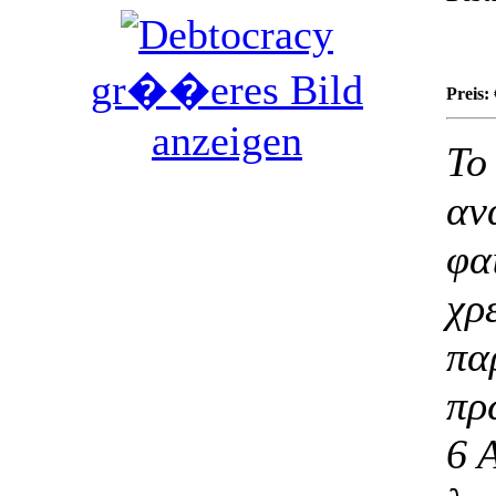
gr��eres Bild
Preis:
anzeigen
Το
αν
φα
χρ
πα
πρ
6 